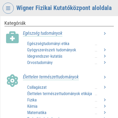
Fejléc kihagyása
Menü kihagyása
Tartalom kihagyása
Wigner Fizikai Kutatóközpont aloldala
Kategóriák
VIDEO
TORIUM
Egészség tudományok
WIGNER
Egészségtudományi etika
...
FIZIKAI
Gyógyszerészeti tudományok
KUTATÓKÖZPONT
...
Idegrendszer-kutatás
...
Intézményi kezdőlap
Orvostudomány
...
Bejelentkezés
Élettelen természettudományok
Intézményi felfedezés
Csillagászat
...
Élettelen természettudományok etikája
...
Kategóriák
Fizika
...
Intézményi listák
Kémia
...
Matematika
...
Intézmények