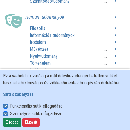
Számítógéptudomány
...
Közreműködők
Humán tudományok
Filozófia
...
Információs tudományok
...
Irodalom
...
Művészet
...
Nyelvtudomány
...
Történelem
...
Vallástudomány
...
Ez a weboldal kizárólag a működéshez elengedhetetlen sütiket
használ a biztonságos és zökkenőmentes böngészés érdekében.
Műszaki tudományok
Süti szabályzat
Építészet
...
Mérnöki tudományok
...
Funkcionális sütik elfogadása
Technológiai eljárások
...
Személyes sütik elfogadása
Elfogad
Elutasít
Társadalomtudományok