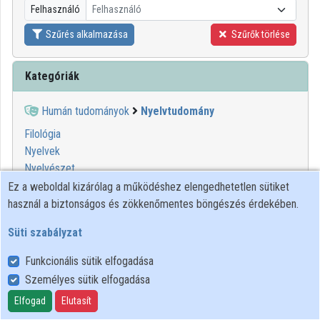
Felhasználó
Felhasználó
Közreműködők
Szűrés alkalmazása
Szűrők törlése
Kategóriák
Humán tudományok
Nyelvtudomány
Filológia
Nyelvek
Nyelvészet
Ez a weboldal kizárólag a működéshez elengedhetetlen sütiket
használ a biztonságos és zökkenőmentes böngészés érdekében.
Süti szabályzat
Funkcionális sütik elfogadása
Személyes sütik elfogadása
Felhasználói szabályzat
Adatkezelési tájékoztató
Elfogad
Elutasít
Süti szabályzat