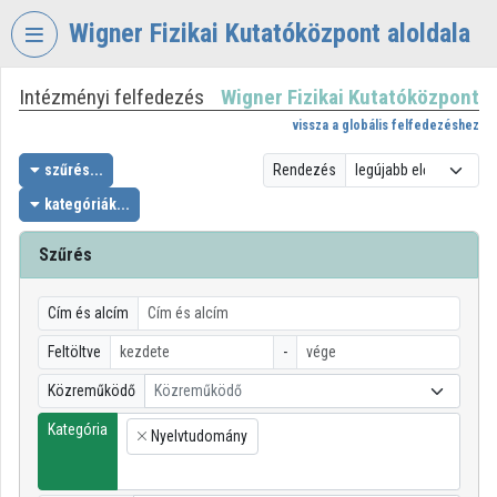
Fejléc kihagyása
Menü kihagyása
Tartalom kihagyása
Wigner Fizikai Kutatóközpont aloldala
Intézményi felfedezés
Wigner Fizikai Kutatóközpont
VIDEO
TORIUM
vissza a globális felfedezéshez
WIGNER
szűrés...
Rendezés
FIZIKAI
kategóriák...
KUTATÓKÖZPONT
Szűrés
Intézményi kezdőlap
Bejelentkezés
Cím és alcím
Intézményi felfedezés
Feltöltve
-
Közreműködő
Közreműködő
Kategóriák
Kategória
Nyelvtudomány
Intézményi listák
×
Intézmények