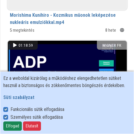
Közreműködők
Morishima Kunihiro - Kozmikus müonok leképezése
nukleáris emulziókkal.mp4
5 megtekintés
8 hete
01:18:59
WIGNER FK
Ez a weboldal kizárólag a működéshez elengedhetetlen sütiket
használ a biztonságos és zökkenőmentes böngészés érdekében.
Süti szabályzat
Funkcionális sütik elfogadása
2026-04-24 10.36.08 MKH MI tájékoztató_ Szertics
Személyes sütik elfogadása
Gergely.mp4
Elfogad
Elutasít
18 megtekintés
14 hete