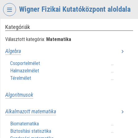
Fejléc kihagyása
Menü kihagyása
Tartalom kihagyása
Wigner Fizikai Kutatóközpont aloldala
Kategóriák
VIDEO
TORIUM
Választott kategória:
Matematika
WIGNER
Algebra
FIZIKAI
KUTATÓKÖZPONT
Csoportelmélet
...
Halmazelmélet
Intézményi kezdőlap
...
Térelmélet
...
Bejelentkezés
Algoritmusok
Intézményi felfedezés
Kategóriák
Alkalmazott matematika
Biomatematika
Intézményi listák
...
Biztosítási statisztika
...
Intézmények