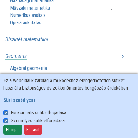
Gazdasági matematika
...
Műszaki matematika
...
Közreműködők
Numerikus analízis
...
Operációkutatás
...
Diszkrét matematika
Geometria
Algebrai geometria
...
Algebrai topológia
...
Ez a weboldal kizárólag a működéshez elengedhetetlen sütiket
használ a biztonságos és zökkenőmentes böngészés érdekében.
Káoszelmélet
Süti szabályzat
Kombinatorika
Funkcionális sütik elfogadása
Személyes sütik elfogadása
Matematikai analízis
Elfogad
Elutasít
Differenciálegyenletek