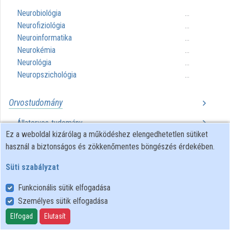
Neurobiológia
...
Közreműködők
Neurofiziológia
...
Neuroinformatika
...
Neurokémia
...
Neurológia
...
Neuropszichológia
...
Orvostudomány
Állatorvos-tudomány
...
Ez a weboldal kizárólag a működéshez elengedhetetlen sütiket
Humán orvostudomány
...
használ a biztonságos és zökkenőmentes böngészés érdekében.
Süti szabályzat
Funkcionális sütik elfogadása
Személyes sütik elfogadása
Felhasználói szabályzat
Adatkezelési tájékoztató
Elfogad
Elutasít
Süti szabályzat