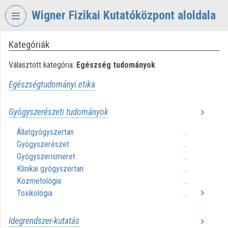
Fejléc kihagyása
Menü kihagyása
Tartalom kihagyása
Wigner Fizikai Kutatóközpont aloldala
Kategóriák
VIDEO
TORIUM
Választott kategória:
Egészség tudományok
WIGNER
Egészségtudományi etika
FIZIKAI
KUTATÓKÖZPONT
Gyógyszerészeti tudományok
Intézményi kezdőlap
Állatgyógyszertan
...
Bejelentkezés
Gyógyszerészet
...
Gyógyszerismeret
...
Intézményi felfedezés
Klinikai gyógyszertan
...
Kozmetológia
...
Kategóriák
Toxikológia
...
Intézményi listák
Idegrendszer-kutatás
Intézmények