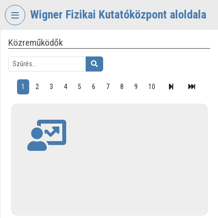
Fejléc kihagyása
Menü kihagyása
Tartalom kihagyása
Wigner Fizikai Kutatóközpont aloldala
Közreműködők
VIDEO
TORIUM
WIGNER
FIZIKAI
1
2
3
4
5
6
7
8
9
10
KUTATÓKÖZPONT
Intézményi kezdőlap
Bejelentkezés
Intézményi felfedezés
Kategóriák
Intézményi listák
Intézmények