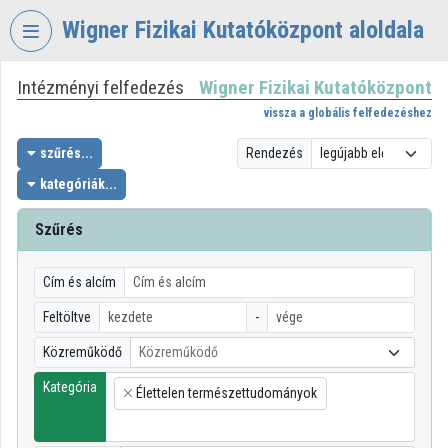
Fejléc kihagyása
Menü kihagyása
Tartalom kihagyása
Wigner Fizikai Kutatóközpont aloldala
Intézményi felfedezés
Wigner Fizikai Kutatóközpont
VIDEO
TORIUM
vissza a globális felfedezéshez
WIGNER
szűrés...
Rendezés
FIZIKAI
kategóriák...
KUTATÓKÖZPONT
Szűrés
Intézményi kezdőlap
Bejelentkezés
Cím és alcím
Intézményi felfedezés
Feltöltve
-
Közreműködő
Közreműködő
Kategóriák
Kategória
Élettelen természettudományok
Intézményi listák
×
Intézmények