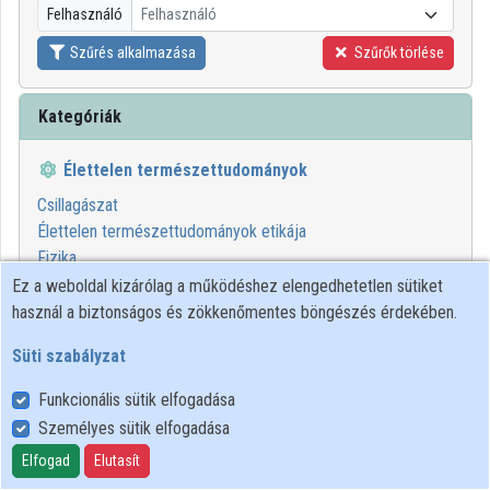
Felhasználó
Felhasználó
Közreműködők
Szűrés alkalmazása
Szűrők törlése
Kategóriák
Élettelen természettudományok
Csillagászat
Élettelen természettudományok etikája
Fizika
Kémia
Ez a weboldal kizárólag a működéshez elengedhetetlen sütiket
Matematika
használ a biztonságos és zökkenőmentes böngészés érdekében.
Számítógéptudomány
Süti szabályzat
1
2
3
4
5
6
7
8
9
10
Funkcionális sütik elfogadása
Személyes sütik elfogadása
01:19:06
WIGNER FK
Elfogad
Elutasít