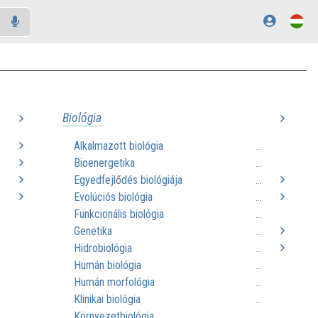
Biológia
Alkalmazott biológia
..
...
Bioenergetika
..
...
Egyedfejlődés biológiája
..
...
Evolúciós biológia
..
...
Funkcionális biológia
...
Genetika
...
Hidrobiológia
...
Humán biológia
...
Humán morfológia
...
Klinikai biológia
...
Környezetbiológia
...