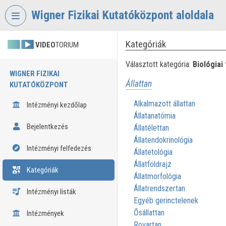
Fejléc kihagyása
Menü kihagyása
Tartalom kihagyása
Wigner Fizikai Kutatóközpont aloldala
Kategóriák
VIDEO
TORIUM
Választott kategória:
Biológiai
WIGNER FIZIKAI
Állattan
KUTATÓKÖZPONT
Alkalmazott állattan
Intézményi kezdőlap
Állatanatómia
Bejelentkezés
Állatélettan
Állatendokrinológia
Intézményi felfedezés
Állatetológia
Állatföldrajz
Kategóriák
Állatmorfológia
Állatrendszertan
Intézményi listák
Egyéb gerinctelenek
Ősállattan
Intézmények
Rovartan