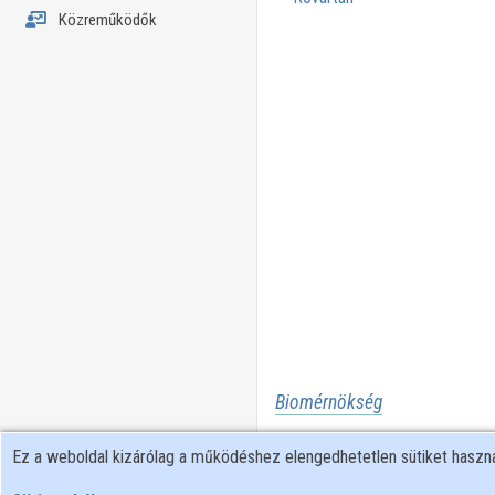
Közreműködők
Biomérnökség
Géntechnológia
Ez a weboldal kizárólag a működéshez elengedhetetlen sütiket hasz
Növényi anyagok in vitro kultú