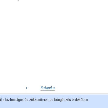
Botanika
Ártalmas növények
...
.
nál a biztonságos és zökkenőmentes böngészés érdekében.
rája
Botanikai rendszertan
...
.