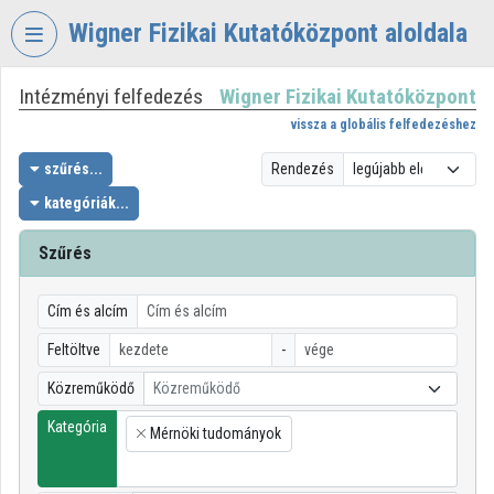
Fejléc kihagyása
Menü kihagyása
Tartalom kihagyása
Wigner Fizikai Kutatóközpont aloldala
Intézményi felfedezés
Wigner Fizikai Kutatóközpont
VIDEO
TORIUM
vissza a globális felfedezéshez
WIGNER
szűrés...
Rendezés
FIZIKAI
kategóriák...
KUTATÓKÖZPONT
Szűrés
Intézményi kezdőlap
Bejelentkezés
Cím és alcím
Intézményi felfedezés
Feltöltve
-
Közreműködő
Közreműködő
Kategóriák
Kategória
Mérnöki tudományok
Intézményi listák
×
Intézmények