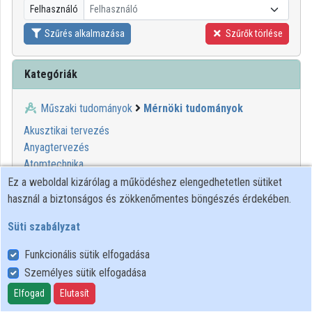
Felhasználó
Felhasználó
Közreműködők
Szűrés alkalmazása
Szűrők törlése
Kategóriák
Műszaki tudományok
Mérnöki tudományok
Akusztikai tervezés
Anyagtervezés
Atomtechnika
Biológiai anyagok tervezése
Ez a weboldal kizárólag a működéshez elengedhetetlen sütiket
Elektronikai technológia
használ a biztonságos és zökkenőmentes böngészés érdekében.
Elektrotechnika
Süti szabályzat
Építőmérnöki tudomány
Finommechanika
Funkcionális sütik elfogadása
Földmérés
Személyes sütik elfogadása
Folyamatirányítás
Elfogad
Elutasít
Gépészet