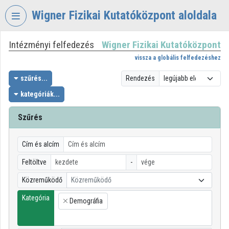
Fejléc kihagyása
Menü kihagyása
Tartalom kihagyása
Wigner Fizikai Kutatóközpont aloldala
Intézményi felfedezés
Wigner Fizikai Kutatóközpont
VIDEO
TORIUM
vissza a globális felfedezéshez
WIGNER
szűrés...
Rendezés
FIZIKAI
kategóriák...
KUTATÓKÖZPONT
Szűrés
Intézményi kezdőlap
Bejelentkezés
Cím és alcím
Intézményi felfedezés
Feltöltve
-
Közreműködő
Közreműködő
Kategóriák
Kategória
Demográfia
Intézményi listák
×
Intézmények