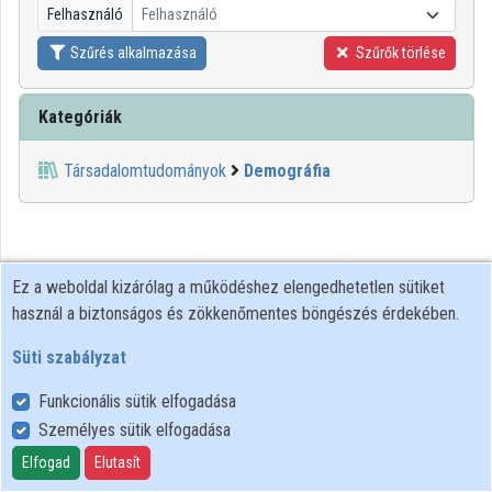
Felhasználó
Felhasználó
Közreműködők
Szűrés alkalmazása
Szűrők törlése
Kategóriák
Társadalomtudományok
Demográfia
Ez a weboldal kizárólag a működéshez elengedhetetlen sütiket
használ a biztonságos és zökkenőmentes böngészés érdekében.
Süti szabályzat
Funkcionális sütik elfogadása
Személyes sütik elfogadása
Felhasználói szabályzat
Adatkezelési tájékoztató
Elfogad
Elutasít
Süti szabályzat