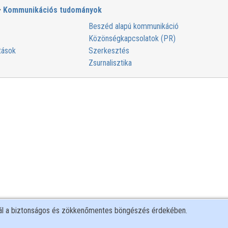
Kommunikációs tudományok
Beszéd alapú kommunikáció
Közönségkapcsolatok (PR)
tások
Szerkesztés
Zsurnalisztika
nál a biztonságos és zökkenőmentes böngészés érdekében.