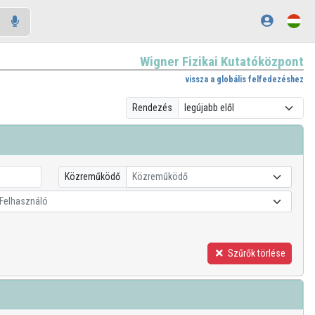
Wigner Fizikai Kutatóközpont
vissza a globális felfedezéshez
Rendezés
Közreműködő
Közreműködő
Felhasználó
Szűrők törlése