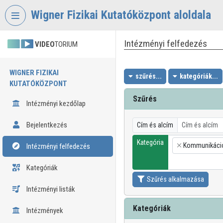
Fejléc kihagyása
Menü kihagyása
Tartalom kihagyása
Wigner Fizikai Kutatóközpont aloldala
Intézményi felfedezés
VIDEO
TORIUM
WIGNER FIZIKAI
szűrés...
kategóriák...
KUTATÓKÖZPONT
Szűrés
Intézményi kezdőlap
Bejelentkezés
Cím és alcím
Kategória
Kommunikáci
Intézményi felfedezés
×
Kategóriák
Szűrés alkalmazása
Intézményi listák
Kategóriák
Intézmények