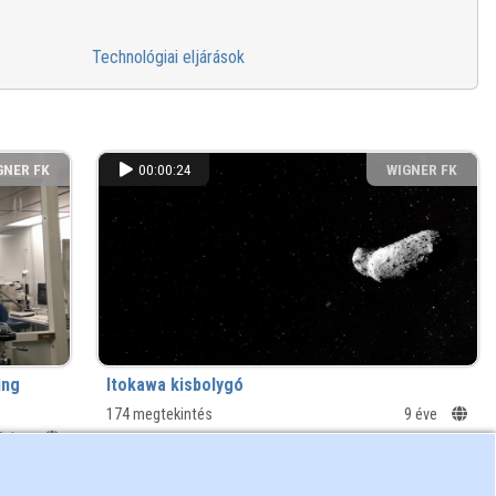
Technológiai eljárások
GNER FK
00:00:24
WIGNER FK
ing
Itokawa kisbolygó
174 megtekintés
9 éve
Arnold
9 éve
GNER FK
00:15:29
WIGNER FK