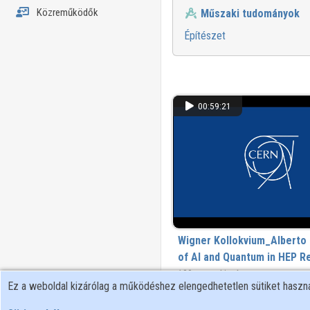
Közreműködők
Műszaki tudományok
Építészet
00:59:21
Wigner Kollokvium_Alberto 
of AI and Quantum in HEP Re
challenges and opportuniti
130 megtekintés
Ez a weboldal kizárólag a működéshez elengedhetetlen sütiket hasz
00:42:23