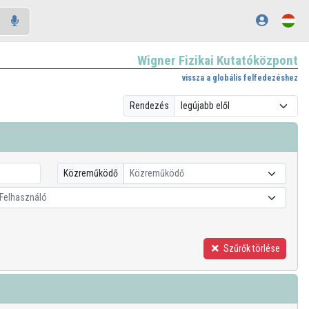
Wigner Fizikai Kutatóközpont
vissza a globális felfedezéshez
Rendezés
Közreműködő
Közreműködő
Felhasználó
Szűrők törlése