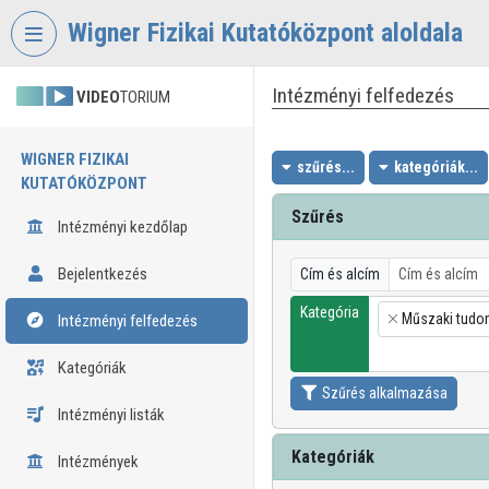
Fejléc kihagyása
Menü kihagyása
Tartalom kihagyása
Wigner Fizikai Kutatóközpont aloldala
Intézményi felfedezés
VIDEO
TORIUM
WIGNER FIZIKAI
szűrés...
kategóriák...
KUTATÓKÖZPONT
Szűrés
Intézményi kezdőlap
Bejelentkezés
Cím és alcím
Kategória
Műszaki tud
Intézményi felfedezés
×
Kategóriák
Szűrés alkalmazása
Intézményi listák
Kategóriák
Intézmények