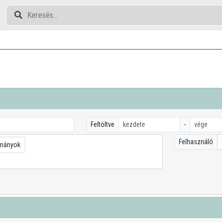
Feltöltve
-
Felhasználó
ományok