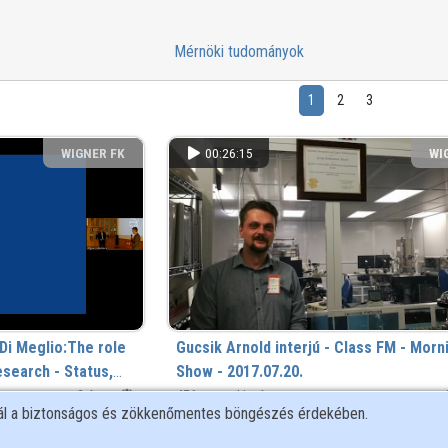
Mérnöki tudományok
1
2
3
WIGNER FK
00:26:15
WI
Di Meglio:The role
Gucsik Arnold interjú - Class FM - Morn
search - Status,
Show - 2017.07.20.
es
2 éve
A Morning Show vendége volt kollégánk, Gucsik 
456 megtekintés
nál a biztonságos és zökkenőmentes böngészés érdekében.
WIGNER FK
00:17:31
WI