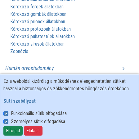
Kórokozó férgek állatokban
...
Közreműködők
Kórokozó gombák állatokban
...
Kórokozó prionok állatokban
...
Kórokozó protozoák állatokban
...
Kórokozó puhatestűek állatokban
...
Kórokozó vírusok állatokban
...
Zoonózis
...
Humán orvostudomány
Agykutatás
Ez a weboldal kizárólag a működéshez elengedhetetlen sütiket
...
Általános patológia
használ a biztonságos és zökkenőmentes böngészés érdekében.
...
Alternatív gyógyászat
...
Süti szabályzat
Anaszteziológia
...
Andrológia
...
Funkcionális sütik elfogadása
Audiológia
...
Személyes sütik elfogadása
Belgyógyászat
...
Elfogad
Elutasít
Bőrgyógyászat
...