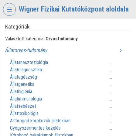
Fejléc kihagyása
Menü kihagyása
Tartalom kihagyása
Wigner Fizikai Kutatóközpont aloldala
Kategóriák
VIDEO
TORIUM
Választott kategória:
Orvostudomány
WIGNER
Állatorvos-tudomány
FIZIKAI
KUTATÓKÖZPONT
Állataneszteziológia
...
Állatdiagnosztika
Intézményi kezdőlap
...
Állategészség
...
Bejelentkezés
Állatgenetika
...
Állathigiénia
...
Intézményi felfedezés
Állatimmunológia
...
Állatsebészet
...
Kategóriák
Állattoxikológia
...
Arthropod kórokozók állatokban
...
Intézményi listák
Gyógyszermentes kezelés
...
Kórokozó baktériumok állatokban
Intézmények
...