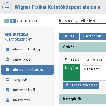
Fejléc kihagyása
Menü kihagyása
Tartalom kihagyása
Wigner Fizikai Kutatóközpont aloldala
Intézményi felfedezés
VIDEO
TORIUM
WIGNER FIZIKAI
szűrés...
kategóriák...
KUTATÓKÖZPONT
Szűrés
Intézményi kezdőlap
Bejelentkezés
Cím és alcím
Kategória
Építészet
Intézményi felfedezés
×
Kategóriák
Szűrés alkalmazása
Intézményi listák
Kategóriák
Intézmények