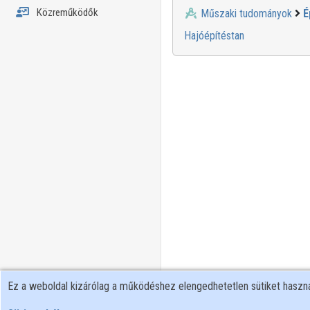
Közreműködők
Műszaki tudományok
É
Hajóépítéstan
Ez a weboldal kizárólag a működéshez elengedhetetlen sütiket hasz