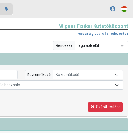
Wigner Fizikai Kutatóközpont
vissza a globális felfedezéshez
Rendezés
Közreműködő
Közreműködő
Felhasználó
Szűrők törlése