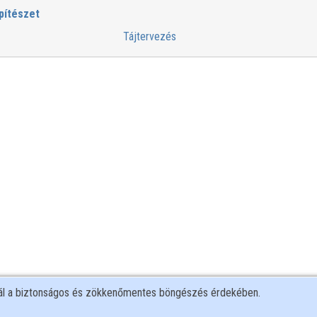
pítészet
Tájtervezés
nál a biztonságos és zökkenőmentes böngészés érdekében.