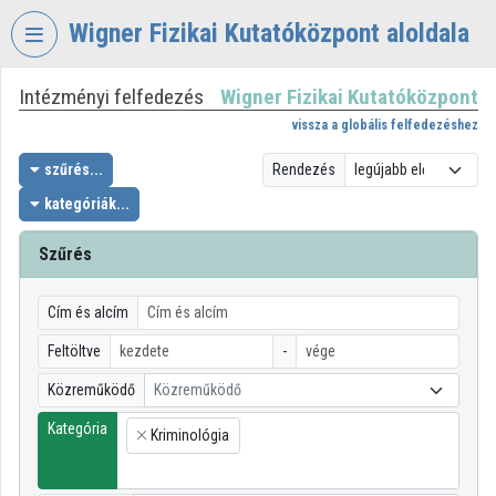
Fejléc kihagyása
Menü kihagyása
Tartalom kihagyása
Wigner Fizikai Kutatóközpont aloldala
Intézményi felfedezés
Wigner Fizikai Kutatóközpont
VIDEO
TORIUM
vissza a globális felfedezéshez
WIGNER
szűrés...
Rendezés
FIZIKAI
kategóriák...
KUTATÓKÖZPONT
Szűrés
Intézményi kezdőlap
Bejelentkezés
Cím és alcím
Intézményi felfedezés
Feltöltve
-
Közreműködő
Közreműködő
Kategóriák
Kategória
Kriminológia
Intézményi listák
×
Intézmények