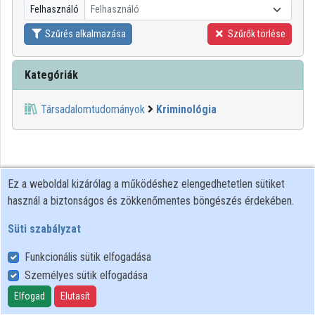
Felhasználó
Felhasználó
Közreműködők
Szűrés alkalmazása
Szűrők törlése
Kategóriák
Társadalomtudományok
Kriminológia
Ez a weboldal kizárólag a működéshez elengedhetetlen sütiket
használ a biztonságos és zökkenőmentes böngészés érdekében.
Süti szabályzat
Funkcionális sütik elfogadása
Személyes sütik elfogadása
Felhasználói szabályzat
Adatkezelési tájékoztató
Elfogad
Elutasít
Süti szabályzat