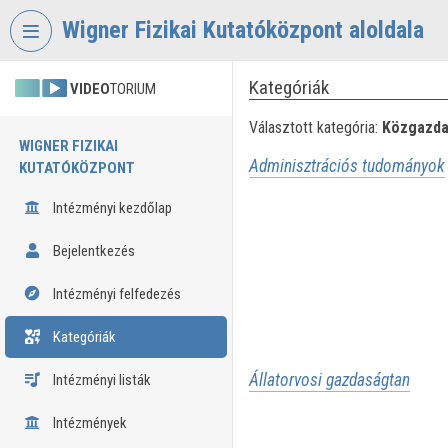
Fejléc kihagyása
Menü kihagyása
Tartalom kihagyása
Wigner Fizikai Kutatóközpont aloldala
Kategóriák
VIDEO
TORIUM
Választott kategória:
Közgazda
WIGNER FIZIKAI
Adminisztrációs tudományok
KUTATÓKÖZPONT
Intézményi kezdőlap
Bejelentkezés
Intézményi felfedezés
Kategóriák
Állatorvosi gazdaságtan
Intézményi listák
Intézmények