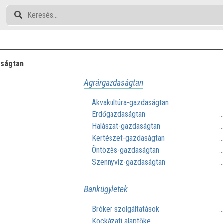
ságtan
Agrárgazdaságtan
Akvakultúra-gazdaságtan
.
Erdőgazdaságtan
.
Halászat-gazdaságtan
.
Kertészet-gazdaságtan
.
Öntözés-gazdaságtan
.
Szennyvíz-gazdaságtan
.
Bankügyletek
Bróker szolgáltatások
.
Kockázati alaptőke
.