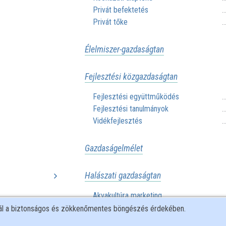
Privát befektetés
.
Privát tőke
.
Élelmiszer-gazdaságtan
Fejlesztési közgazdaságtan
Fejlesztési együttműködés
.
Fejlesztési tanulmányok
.
Vidékfejlesztés
.
Gazdaságelmélet
Halászati gazdaságtan
Akvakultúra marketing
...
.
Szocio-gazdaságtan (Halászati gazdaságt
nál a biztonságos és zökkenőmentes böngészés érdekében.
Tengerihal-feldolgozás és értékesítés
.