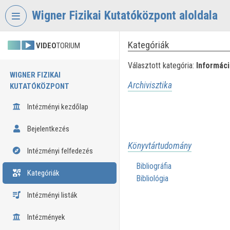
Fejléc kihagyása
Menü kihagyása
Tartalom kihagyása
Wigner Fizikai Kutatóközpont aloldala
Kategóriák
VIDEO
TORIUM
Választott kategória:
Informác
WIGNER FIZIKAI
Archivisztika
KUTATÓKÖZPONT
Intézményi kezdőlap
Bejelentkezés
Könyvtártudomány
Intézményi felfedezés
Bibliográfia
Kategóriák
Bibliológia
Intézményi listák
Intézmények