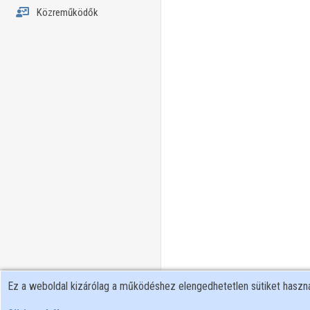
Közreműködők
Ez a weboldal kizárólag a működéshez elengedhetetlen sütiket hasz