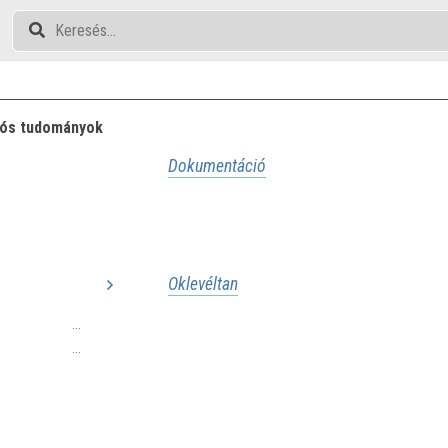
iós tudományok
Dokumentáció
Oklevéltan
...
...