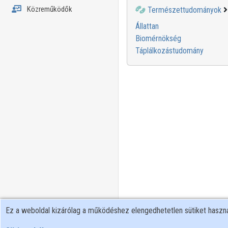
Közreműködők
Természettudományok
Állattan
Biomérnökség
Táplálkozástudomány
Ez a weboldal kizárólag a működéshez elengedhetetlen sütiket hasz