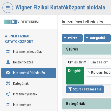
Fejléc kihagyása
Menü kihagyása
Tartalom kihagyása
Wigner Fizikai Kutatóközpont aloldala
Intézményi felfedezés
VIDEO
TORIUM
WIGNER FIZIKAI
szűrés...
kategóriák...
KUTATÓKÖZPONT
Szűrés
Intézményi kezdőlap
Bejelentkezés
Cím és alcím
Kategória
Biológiai tud
Intézményi felfedezés
×
Kategóriák
Szűrés alkalmazása
Intézményi listák
Kategóriák
Intézmények