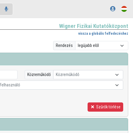
Wigner Fizikai Kutatóközpont
vissza a globális felfedezéshez
Rendezés
Közreműködő
Közreműködő
Felhasználó
Szűrők törlése