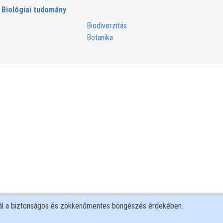
Biológiai tudomány
Biodiverzitás
Botanika
nál a biztonságos és zökkenőmentes böngészés érdekében.