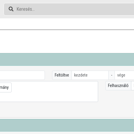
Feltöltve
-
Felhasználó
omány