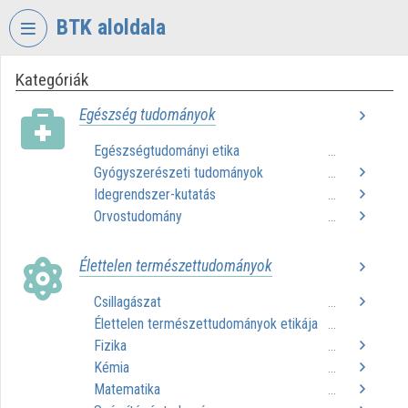
Fejléc kihagyása
Menü kihagyása
Tartalom kihagyása
BTK aloldala
Kategóriák
VIDEO
TORIUM
Egészség tudományok
BÖLCSÉSZETTUDOMÁNYI
Egészségtudományi etika
...
KUTATÓKÖZPONT
Gyógyszerészeti tudományok
...
Intézményi kezdőlap
Idegrendszer-kutatás
...
Orvostudomány
...
Bejelentkezés
Élettelen természettudományok
Intézményi felfedezés
Csillagászat
...
Kategóriák
Élettelen természettudományok etikája
...
Fizika
Intézményi listák
...
Kémia
...
Intézmények
Matematika
...