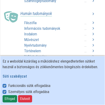
Számítógéptudomány
...
Közreműködők
Humán tudományok
Filozófia
...
Információs tudományok
...
Irodalom
...
Művészet
...
Nyelvtudomány
...
Történelem
...
Vallástudomány
...
Ez a weboldal kizárólag a működéshez elengedhetetlen sütiket
használ a biztonságos és zökkenőmentes böngészés érdekében.
Műszaki tudományok
Süti szabályzat
Építészet
...
Mérnöki tudományok
...
Funkcionális sütik elfogadása
Technológiai eljárások
...
Személyes sütik elfogadása
Elfogad
Elutasít
Társadalomtudományok