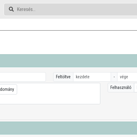
Feltöltve
-
Felhasználó
udomány