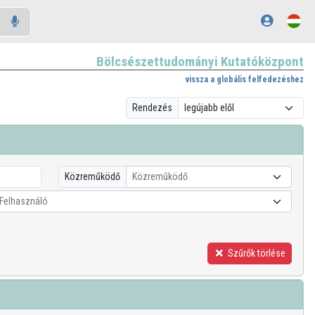
Bölcsészettudományi Kutatóközpont
vissza a globális felfedezéshez
Rendezés
Közreműködő
Közreműködő
Felhasználó
Szűrők törlése