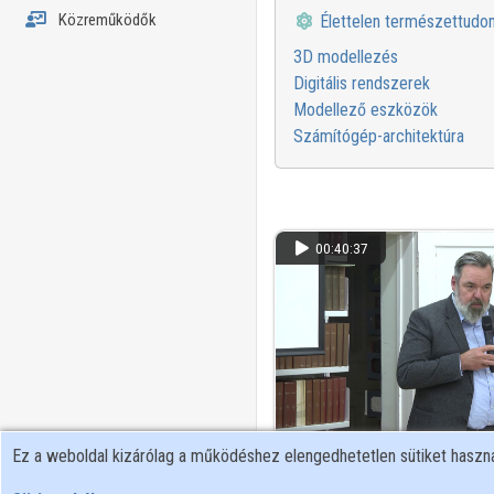
Közreműködők
Élettelen természettud
3D modellezés
Digitális rendszerek
Modellező eszközök
Számítógép-architektúra
00:40:37
Ez a weboldal kizárólag a működéshez elengedhetetlen sütiket hasz
Irodalom és invenció: a Mag
nemzedéke