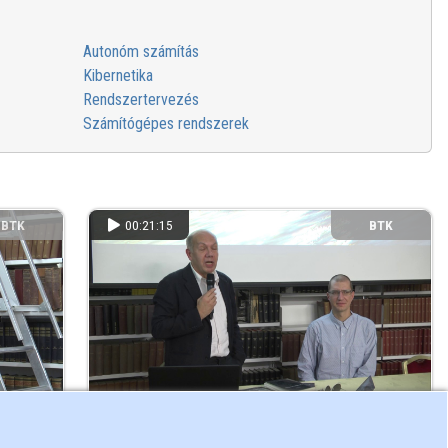
Autonóm számítás
Kibernetika
Rendszertervezés
Számítógépes rendszerek
BTK
00:21:15
BTK
Az algoritmus esztétikája
3 éve
355 megtekintés
3 éve