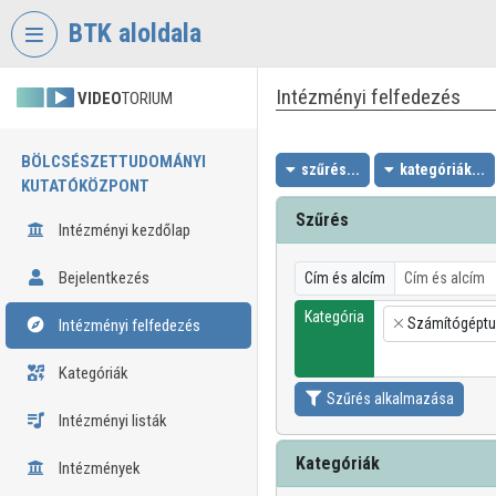
Fejléc kihagyása
Menü kihagyása
Tartalom kihagyása
BTK aloldala
Intézményi felfedezés
VIDEO
TORIUM
BÖLCSÉSZETTUDOMÁNYI
szűrés...
kategóriák...
KUTATÓKÖZPONT
Szűrés
Intézményi kezdőlap
Bejelentkezés
Cím és alcím
Kategória
Számítógépt
Intézményi felfedezés
×
Kategóriák
Szűrés alkalmazása
Intézményi listák
Kategóriák
Intézmények