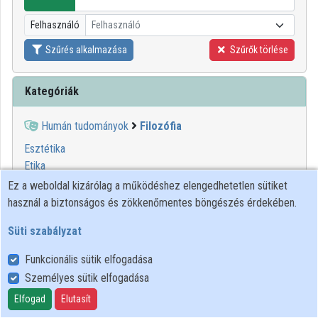
Közreműködők
Felhasználó
Felhasználó
Szűrés alkalmazása
Szűrők törlése
Kategóriák
Humán tudományok
Filozófia
Esztétika
Etika
Fenomenológia
Ez a weboldal kizárólag a működéshez elengedhetetlen sütiket
Filozófiai antropológia
használ a biztonságos és zökkenőmentes böngészés érdekében.
Ismeretelmélet
Süti szabályzat
Jogfilozófia
Logika
Funkcionális sütik elfogadása
Metafizika
Személyes sütik elfogadása
Szemiotika
Elfogad
Elutasít
Szisztematikus filozófia