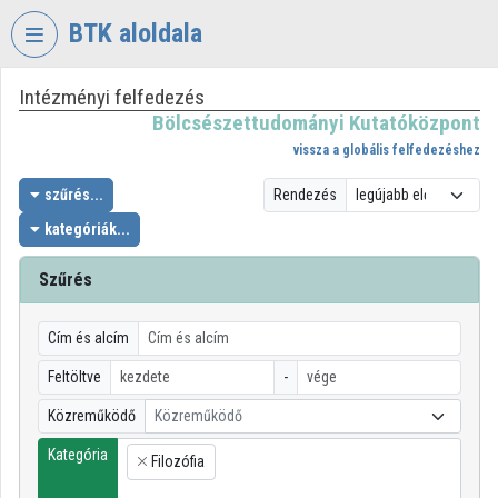
Fejléc kihagyása
Menü kihagyása
Tartalom kihagyása
BTK aloldala
Intézményi felfedezés
VIDEO
TORIUM
Bölcsészettudományi Kutatóközpont
vissza a globális felfedezéshez
BÖLCSÉSZETTUDOMÁNYI
KUTATÓKÖZPONT
szűrés...
Rendezés
kategóriák...
Intézményi kezdőlap
Bejelentkezés
Szűrés
Intézményi felfedezés
Cím és alcím
Kategóriák
Feltöltve
-
Közreműködő
Közreműködő
Intézményi listák
Kategória
Filozófia
Intézmények
×