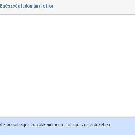
Egészségtudományi etika
nál a biztonságos és zökkenőmentes böngészés érdekében.