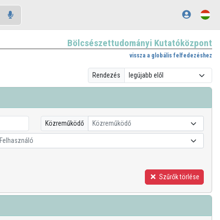
Bölcsészettudományi Kutatóközpont
vissza a globális felfedezéshez
Rendezés
Közreműködő
Közreműködő
Felhasználó
Szűrők törlése