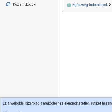
Közreműködők
Egészség tudományok
Ez a weboldal kizárólag a működéshez elengedhetetlen sütiket hasz