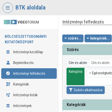
Fejléc kihagyása
Menü kihagyása
Tartalom kihagyása
BTK aloldala
Intézményi felfedezés
VIDEO
TORIUM
BÖLCSÉSZETTUDOMÁNYI
szűrés...
kategóriák...
KUTATÓKÖZPONT
Szűrés
Intézményi kezdőlap
Bejelentkezés
Cím és alcím
Kategória
Egészségtudo
Intézményi felfedezés
×
Kategóriák
Szűrés alkalmazása
Intézményi listák
Kategóriák
Intézmények