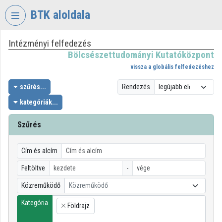
Fejléc kihagyása
Menü kihagyása
Tartalom kihagyása
BTK aloldala
Intézményi felfedezés
VIDEO
TORIUM
Bölcsészettudományi Kutatóközpont
vissza a globális felfedezéshez
BÖLCSÉSZETTUDOMÁNYI
KUTATÓKÖZPONT
szűrés...
Rendezés
kategóriák...
Intézményi kezdőlap
Bejelentkezés
Szűrés
Intézményi felfedezés
Cím és alcím
Kategóriák
Feltöltve
-
Közreműködő
Közreműködő
Intézményi listák
Kategória
Földrajz
Intézmények
×