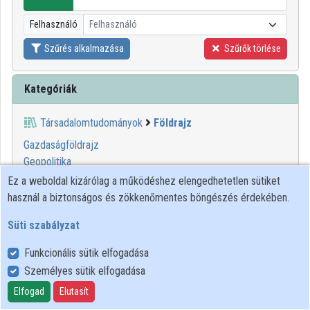
Közreműködők
Felhasználó
Felhasználó
Szűrés alkalmazása
Szűrők törlése
Kategóriák
Társadalomtudományok
Földrajz
Gazdaságföldrajz
Geopolitika
Humán földrajz
Ez a weboldal kizárólag a működéshez elengedhetetlen sütiket
Regionális földrajz
használ a biztonságos és zökkenőmentes böngészés érdekében.
Társadalomföldrajz
Süti szabályzat
Térképészet
Történelmi földrajz
Funkcionális sütik elfogadása
Személyes sütik elfogadása
00:32:11
BTK
Elfogad
Elutasít