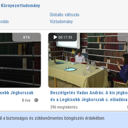
Környezettudomány
Globális változás
kodás
Víztudomány
BTK
00:17:35
isebb Jégkorszak
Beszélgetés Vadas András: A kis jégko
és a Legkisebb Jégkorszak c. előadás
8 éve
396 megtekintés
nál a biztonságos és zökkenőmentes böngészés érdekében.