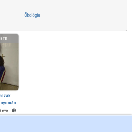
Ökológia
BTK
rszak
a nyomán
8 éve