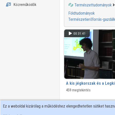
Közreműködők
Természettudományok
Földtudományok
Természetierőforrás-gazdál
00:31:41
A kis jégkorszak és a Legk
459 megtekintés
Ez a weboldal kizárólag a működéshez elengedhetetlen sütiket hasz