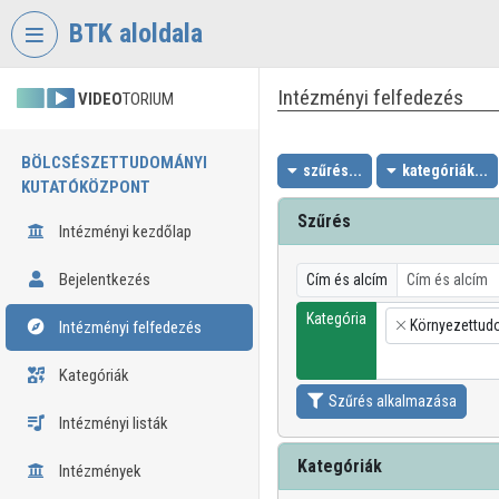
Fejléc kihagyása
Menü kihagyása
Tartalom kihagyása
BTK aloldala
Intézményi felfedezés
VIDEO
TORIUM
BÖLCSÉSZETTUDOMÁNYI
szűrés...
kategóriák...
KUTATÓKÖZPONT
Szűrés
Intézményi kezdőlap
Bejelentkezés
Cím és alcím
Kategória
Környezettu
Intézményi felfedezés
×
Kategóriák
Szűrés alkalmazása
Intézményi listák
Kategóriák
Intézmények