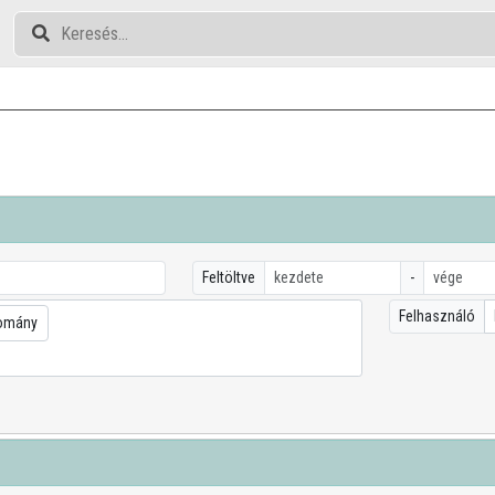
Feltöltve
-
Felhasználó
domány