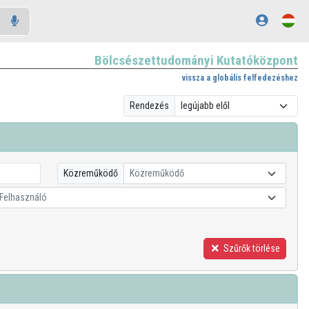
Bölcsészettudományi Kutatóközpont
vissza a globális felfedezéshez
Rendezés
Közreműködő
Közreműködő
Felhasználó
Szűrők törlése