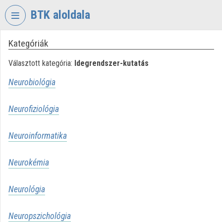
Fejléc kihagyása
Menü kihagyása
Tartalom kihagyása
BTK aloldala
Kategóriák
VIDEO
TORIUM
Választott kategória:
Idegrendszer-kutatás
BÖLCSÉSZETTUDOMÁNYI
Neurobiológia
KUTATÓKÖZPONT
Intézményi kezdőlap
Neurofiziológia
Bejelentkezés
Neuroinformatika
Intézményi felfedezés
Neurokémia
Kategóriák
Intézményi listák
Neurológia
Intézmények
Neuropszichológia