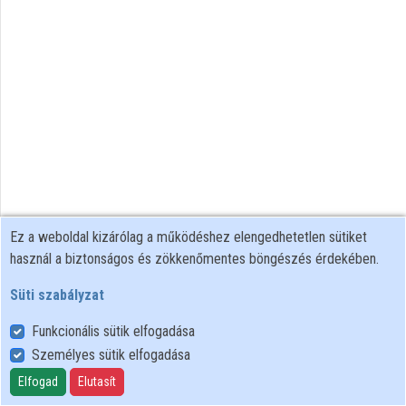
Közreműködők
Ez a weboldal kizárólag a működéshez elengedhetetlen sütiket
használ a biztonságos és zökkenőmentes böngészés érdekében.
Süti szabályzat
Funkcionális sütik elfogadása
Személyes sütik elfogadása
Felhasználói szabályzat
Adatkezelési tájékoztató
Elfogad
Elutasít
Süti szabályzat