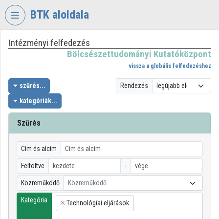
Fejléc kihagyása
Menü kihagyása
Tartalom kihagyása
BTK aloldala
Intézményi felfedezés
VIDEO
TORIUM
Bölcsészettudományi Kutatóközpont
vissza a globális felfedezéshez
BÖLCSÉSZETTUDOMÁNYI
KUTATÓKÖZPONT
szűrés...
Rendezés
kategóriák...
Intézményi kezdőlap
Bejelentkezés
Szűrés
Intézményi felfedezés
Cím és alcím
Kategóriák
Feltöltve
-
Közreműködő
Közreműködő
Intézményi listák
Kategória
Technológiai eljárások
Intézmények
×