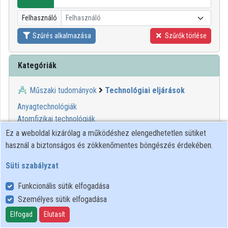
Közreműködők
Felhasználó
Felhasználó
Szűrés alkalmazása
Szűrők törlése
Kategóriák
Műszaki tudományok
Technológiai eljárások
Anyagtechnológiák
Atomfizikai technológiák
Bányászat
Ez a weboldal kizárólag a működéshez elengedhetetlen sütiket
Biotechnológia
használ a biztonságos és zökkenőmentes böngészés érdekében.
Biztonságtechnika
Süti szabályzat
Energetikai technológiák
Építőipari technológiák
Funkcionális sütik elfogadása
Grafikai módszerek
Személyes sütik elfogadása
Gyártástechnológia
Elfogad
Elutasít
Haditechnika