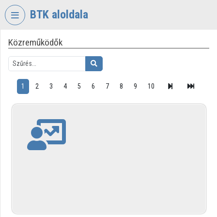
Fejléc kihagyása
Menü kihagyása
Tartalom kihagyása
BTK aloldala
Közreműködők
VIDEO
TORIUM
BÖLCSÉSZETTUDOMÁNYI
KUTATÓKÖZPONT
1
2
3
4
5
6
7
8
9
10
Intézményi kezdőlap
Bejelentkezés
Intézményi felfedezés
Kategóriák
Intézményi listák
Intézmények