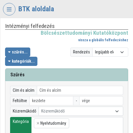
Fejléc kihagyása
Menü kihagyása
Tartalom kihagyása
BTK aloldala
Intézményi felfedezés
VIDEO
TORIUM
Bölcsészettudományi Kutatóközpont
vissza a globális felfedezéshez
BÖLCSÉSZETTUDOMÁNYI
KUTATÓKÖZPONT
szűrés...
Rendezés
kategóriák...
Intézményi kezdőlap
Bejelentkezés
Szűrés
Intézményi felfedezés
Cím és alcím
Kategóriák
Feltöltve
-
Közreműködő
Közreműködő
Intézményi listák
Kategória
Nyelvtudomány
Intézmények
×