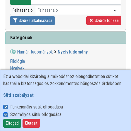
Közreműködők
Felhasználó
Felhasználó
Szűrés alkalmazása
Szűrők törlése
Kategóriák
Humán tudományok
Nyelvtudomány
Filológia
Nyelvek
Nyelvészet
Ez a weboldal kizárólag a működéshez elengedhetetlen sütiket
használ a biztonságos és zökkenőmentes böngészés érdekében.
1
2
3
4
5
6
7
Süti szabályzat
02:11:37
BTK
Funkcionális sütik elfogadása
Személyes sütik elfogadása
Elfogad
Elutasít