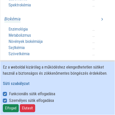
Közreműködők
Spektrokémia
...
Biokémia
Enzimológia
...
Metabolizmus
...
Növények biokémiája
...
Sejtkémia
...
Szövetkémia
...
Ez a weboldal kizárólag a működéshez elengedhetetlen sütiket
Fizikai kémia
használ a biztonságos és zökkenőmentes böngészés érdekében.
Elektrokémia
...
Süti szabályzat
Felületi rétegek kémiája
...
Fotokémia
...
Funkcionális sütik elfogadása
Kvantumkémia
...
Személyes sütik elfogadása
Magkémia
...
Elfogad
Elutasít
Sugárzáskémia
...