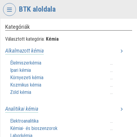
Fejléc kihagyása
Menü kihagyása
Tartalom kihagyása
BTK aloldala
Kategóriák
VIDEO
TORIUM
Választott kategória:
Kémia
BÖLCSÉSZETTUDOMÁNYI
Alkalmazott kémia
KUTATÓKÖZPONT
Élelmiszerkémia
...
Intézményi kezdőlap
Ipari kémia
...
Bejelentkezés
Környezeti kémia
...
Kozmikus kémia
...
Intézményi felfedezés
Zöld kémia
...
Kategóriák
Analitikai kémia
Intézményi listák
Elektroanalitika
...
Kémiai- és bioszenzorok
...
Intézmények
Laborkémia
...