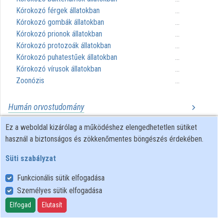
Közreműködők
Kórokozó férgek állatokban
...
Kórokozó gombák állatokban
...
Kórokozó prionok állatokban
...
Kórokozó protozoák állatokban
...
Kórokozó puhatestűek állatokban
...
Kórokozó vírusok állatokban
...
Zoonózis
...
Humán orvostudomány
Agykutatás
Ez a weboldal kizárólag a működéshez elengedhetetlen sütiket
...
Általános patológia
használ a biztonságos és zökkenőmentes böngészés érdekében.
...
Alternatív gyógyászat
...
Süti szabályzat
Anaszteziológia
...
Andrológia
...
Funkcionális sütik elfogadása
Audiológia
...
Személyes sütik elfogadása
Belgyógyászat
...
Elfogad
Elutasít
Bőrgyógyászat
...