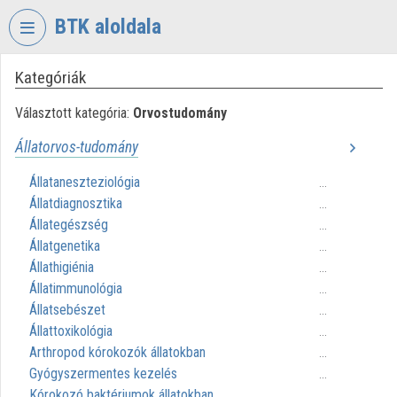
Fejléc kihagyása
Menü kihagyása
Tartalom kihagyása
BTK aloldala
Kategóriák
VIDEO
TORIUM
Választott kategória:
Orvostudomány
BÖLCSÉSZETTUDOMÁNYI
Állatorvos-tudomány
KUTATÓKÖZPONT
Állataneszteziológia
...
Intézményi kezdőlap
Állatdiagnosztika
...
Bejelentkezés
Állategészség
...
Állatgenetika
...
Intézményi felfedezés
Állathigiénia
...
Állatimmunológia
...
Kategóriák
Állatsebészet
...
Állattoxikológia
...
Intézményi listák
Arthropod kórokozók állatokban
...
Gyógyszermentes kezelés
Intézmények
...
Kórokozó baktériumok állatokban
...