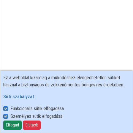
Közreműködők
Ez a weboldal kizárólag a működéshez elengedhetetlen sütiket
használ a biztonságos és zökkenőmentes böngészés érdekében.
Süti szabályzat
Funkcionális sütik elfogadása
Személyes sütik elfogadása
Felhasználói szabályzat
Adatkezelési tájékoztató
Elfogad
Elutasít
Süti szabályzat