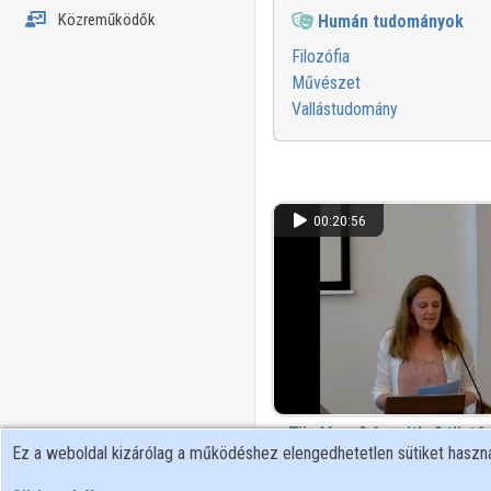
Közreműködők
Humán tudományok
Filozófia
Művészet
Vallástudomány
00:20:56
„Tündéres” és „ritka” törté
Ez a weboldal kizárólag a működéshez elengedhetetlen sütiket hasz
17–18. századi francia tündérmes
65 megtekintés