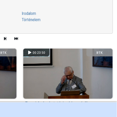
Irodalom
Történelem
BTK
00:23:50
BTK
Tarnai Andor kutatási módszeréről
 hete
67 megtekintés
39 hete