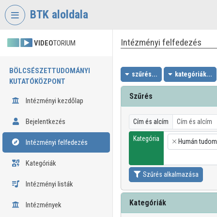
Fejléc kihagyása
Menü kihagyása
Tartalom kihagyása
BTK aloldala
Intézményi felfedezés
VIDEO
TORIUM
BÖLCSÉSZETTUDOMÁNYI
szűrés...
kategóriák...
KUTATÓKÖZPONT
Szűrés
Intézményi kezdőlap
Bejelentkezés
Cím és alcím
Kategória
Humán tudom
Intézményi felfedezés
×
Kategóriák
Szűrés alkalmazása
Intézményi listák
Kategóriák
Intézmények