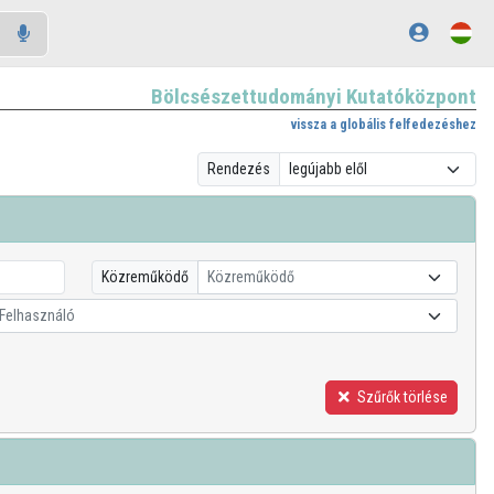
Bölcsészettudományi Kutatóközpont
vissza a globális felfedezéshez
Rendezés
Közreműködő
Közreműködő
Felhasználó
Szűrők törlése