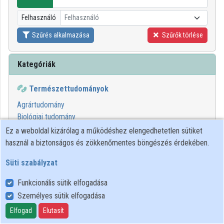
Közreműködők
Felhasználó
Felhasználó
Szűrés alkalmazása
Szűrők törlése
Kategóriák
Természettudományok
Agrártudomány
Biológiai tudomány
Etika a természettudományokban
Ez a weboldal kizárólag a működéshez elengedhetetlen sütiket
Környezettudomány
használ a biztonságos és zökkenőmentes böngészés érdekében.
Süti szabályzat
00:31:41
BTK
Funkcionális sütik elfogadása
Személyes sütik elfogadása
Elfogad
Elutasít