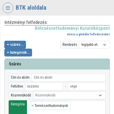
Fejléc kihagyása
Menü kihagyása
Tartalom kihagyása
BTK aloldala
Intézményi felfedezés
VIDEO
TORIUM
Bölcsészettudományi Kutatóközpont
vissza a globális felfedezéshez
BÖLCSÉSZETTUDOMÁNYI
KUTATÓKÖZPONT
szűrés...
Rendezés
kategóriák...
Intézményi kezdőlap
Bejelentkezés
Szűrés
Intézményi felfedezés
Cím és alcím
Kategóriák
Feltöltve
-
Közreműködő
Közreműködő
Intézményi listák
Kategória
Természettudományok
Intézmények
×