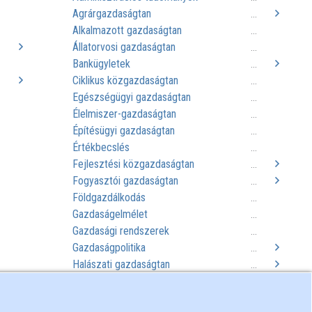
Agrárgazdaságtan
..
...
Alkalmazott gazdaságtan
..
...
Állatorvosi gazdaságtan
..
...
Bankügyletek
..
...
Ciklikus közgazdaságtan
..
...
Egészségügyi gazdaságtan
..
...
Élelmiszer-gazdaságtan
..
...
Építésügyi gazdaságtan
..
...
Értékbecslés
..
...
Fejlesztési közgazdaságtan
..
...
Fogyasztói gazdaságtan
...
Földgazdálkodás
...
Gazdaságelmélet
...
Gazdasági rendszerek
...
Gazdaságpolitika
...
Halászati gazdaságtan
...
Háztartás-gazdaságtan
...
Helyi közösséggazdálkodás
...