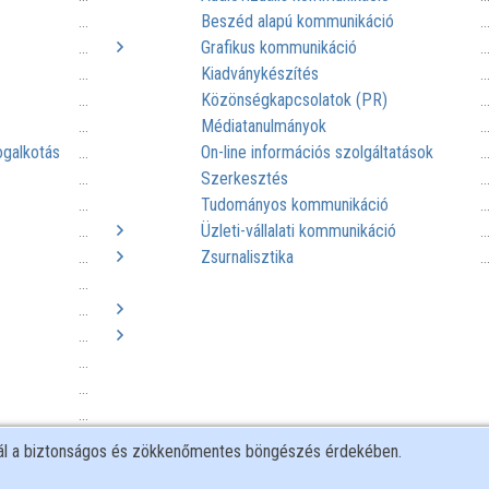
Beszéd alapú kommunikáció
...
.
Grafikus kommunikáció
...
.
Kiadványkészítés
...
.
Közönségkapcsolatok (PR)
...
.
Médiatanulmányok
...
.
ogalkotás
On-line információs szolgáltatások
...
.
Szerkesztés
...
.
Tudományos kommunikáció
...
.
Üzleti-vállalati kommunikáció
...
.
Zsurnalisztika
...
.
...
...
...
...
...
...
...
nál a biztonságos és zökkenőmentes böngészés érdekében.
 jog
...