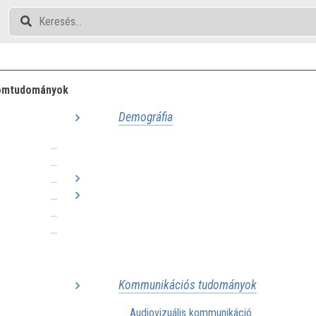
omtudományok
Demográfia
...
...
...
...
...
...
Kommunikációs tudományok
Audiovizuális kommunikáció
...
.