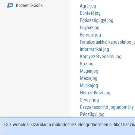
Közreműködők
Agrárjog
Büntetőjog
Egészségügyi jog
Egyházjog
Európai jog
Fiatalkorúakkal kapcsolatos j
Informatikai jog
Környezetvédelmi jog
Közjog
Magánjog
Médiajog
Munkajog
Nemzetközi jog
Orvosi jog
Összehasonlító jogtudomány
Pénzügyi jog
Római jog
Ez a weboldal kizárólag a működéshez elengedhetetlen sütiket hasz
Szállítási és szállítmányozási