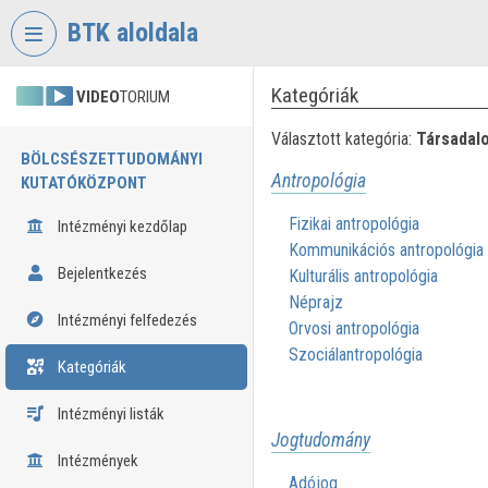
Fejléc kihagyása
Menü kihagyása
Tartalom kihagyása
BTK aloldala
Kategóriák
VIDEO
TORIUM
Választott kategória:
Társadal
BÖLCSÉSZETTUDOMÁNYI
Antropológia
KUTATÓKÖZPONT
Fizikai antropológia
Intézményi kezdőlap
Kommunikációs antropológia
Bejelentkezés
Kulturális antropológia
Néprajz
Intézményi felfedezés
Orvosi antropológia
Szociálantropológia
Kategóriák
Intézményi listák
Jogtudomány
Intézmények
Adójog