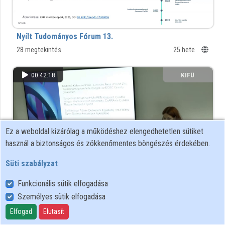
Intézmények
Közreműködők
Nyílt Tudományos Fórum 13.
28 megtekintés
25 hete
00:42:18
KIFÜ
Ez a weboldal kizárólag a működéshez elengedhetetlen sütiket
használ a biztonságos és zökkenőmentes böngészés érdekében.
Süti szabályzat
Funkcionális sütik elfogadása
Nyílt Tudományos Fórum 12.
Személyes sütik elfogadása
224 megtekintés
1 éve
Elfogad
Elutasít