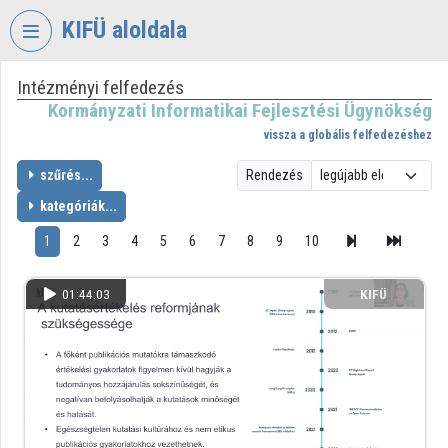
Fejléc kihagyása
Menü kihagyása
Tartalom kihagyása
KIFÜ aloldala
Intézményi felfedezés
VIDEO
TORIUM
Kormányzati Informatikai Fejlesztési Ügynökség
vissza a globális felfedezéshez
KORMÁNYZATI
INFORMATIKAI
szűrés...
Rendezés
FEJLESZTÉSI
kategóriák...
ÜGYNÖKSÉG
1
2
3
4
5
6
7
8
9
10
Intézményi kezdőlap
Bejelentkezés
01:44:03
KIFÜ
Intézményi felfedezés
Kategóriák
Intézményi listák