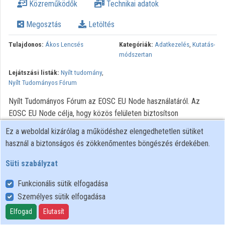
Közreműködők
Technikai adatok
Intézmények
Megosztás
Letöltés
Közreműködők
Tulajdonos:
Ákos Lencsés
Kategóriák:
Adatkezelés
,
Kutatás-
módszertan
Lejátszási listák:
Nyílt tudomány
,
Nyílt Tudományos Fórum
Nyílt Tudományos Fórum az EOSC EU Node használatáról. Az
EOSC EU Node célja, hogy közös felületen biztosítson
hozzáférést a kutatási adatokhoz kapcsolódó szolgáltatásokhoz,
Ez a weboldal kizárólag a működéshez elengedhetetlen sütiket
eszközökhöz és eredményekhez.
használ a biztonságos és zökkenőmentes böngészés érdekében.
Süti szabályzat
Funkcionális sütik elfogadása
Személyes sütik elfogadása
Felhasználói szabályzat
Adatkezelési tájékoztató
Elfogad
Elutasít
Süti szabályzat