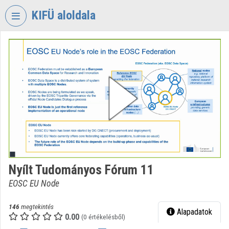
Fejléc kihagyása
Menü kihagyása
Tartalom kihagyása
KIFÜ aloldala
VIDEO
TORIUM
KORMÁNYZATI
INFORMATIKAI
FEJLESZTÉSI
ÜGYNÖKSÉG
Intézményi kezdőlap
Bejelentkezés
Nyílt Tudományos Fórum 11
Intézményi felfedezés
EOSC EU Node
Kategóriák
146
megtekintés
Alapadatok
Intézményi listák
0.00
(0 értékelésből)