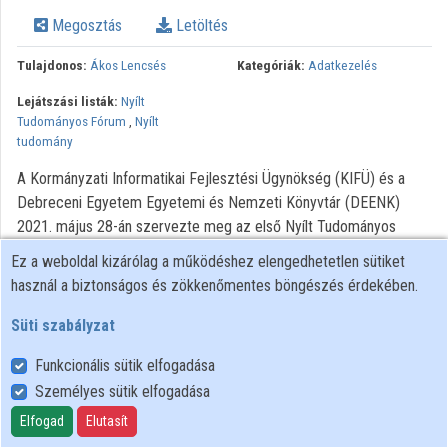
Intézmények
Megosztás
Letöltés
Közreműködők
Tulajdonos:
Ákos Lencsés
Kategóriák:
Adatkezelés
Lejátszási listák:
Nyílt
Tudományos Fórum
,
Nyílt
tudomány
A Kormányzati Informatikai Fejlesztési Ügynökség (KIFÜ) és a
Debreceni Egyetem Egyetemi és Nemzeti Könyvtár (DEENK)
2021. május 28-án szervezte meg az első Nyílt Tudományos
Fórumot. A Nyílt Tudományos Fórumon 54 fő vett részt, akik
Ez a weboldal kizárólag a működéshez elengedhetetlen sütiket
összesen 31 magyarországi kutatóintézetet és egyetemet
használ a biztonságos és zökkenőmentes böngészés érdekében.
képviseltek. A rendezvényen részt vevő kutatóknak lehetősége
nyílt megosztani egymással tapasztalataikat a nyílt tudománnyal
Süti szabályzat
kapcsolatban, illetve az országos nyílt tudományos stratégiával
Funkcionális sütik elfogadása
szemben megfogalmazott elvárásaikat. Részletesen beszéltek a
Személyes sütik elfogadása
jelenlevők az open access publikálás kérdéseiről, a parazita
folyóiratokról és a fiatal kutatók tájékoztatásáról, a hazai
Elfogad
Elutasít
adatrepozitálási lehetőségekről. A fórumon Fazekas-Paragh Judit