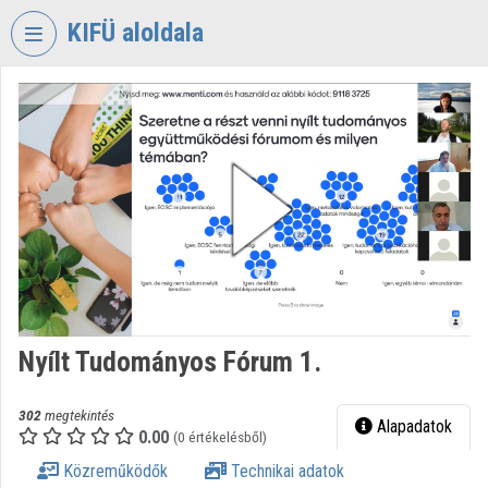
Fejléc kihagyása
Menü kihagyása
Tartalom kihagyása
KIFÜ aloldala
VIDEO
TORIUM
KORMÁNYZATI
INFORMATIKAI
FEJLESZTÉSI
ÜGYNÖKSÉG
Intézményi kezdőlap
Bejelentkezés
Nyílt Tudományos Fórum 1.
Intézményi felfedezés
Kategóriák
302
megtekintés
Alapadatok
0.00
(0 értékelésből)
Intézményi listák
Közreműködők
Technikai adatok