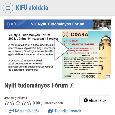
Fejléc kihagyása
Menü kihagyása
Tartalom kihagyása
KIFÜ aloldala
VIDEO
TORIUM
KORMÁNYZATI
INFORMATIKAI
FEJLESZTÉSI
ÜGYNÖKSÉG
Intézményi kezdőlap
Bejelentkezés
Nyílt tudományos Fórum 7.
Intézményi felfedezés
Kategóriák
497
megtekintés
Alapadatok
0.00
(0 értékelésből)
Intézményi listák
Közreműködők
Technikai adatok