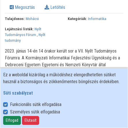
Intézmények
Megosztás
Letöltés
Közreműködők
Tulajdonos:
Mohácsi
Kategóriák:
Informatika
Lejátszási listák:
Nyílt
Tudományos Fórum
,
Nyílt
tudomány
2023. június 14-én 14 órakor került sor a VII. Nyílt Tudományos
Fórumra. A Kormányzati Informatikai Fejlesztési Ügynökség és a
Debreceni Egyetem Egyetemi és Nemzeti Könyvtár által
szervezett online fórum témája ezúttal a kutatási teljesítmény
Ez a weboldal kizárólag a működéshez elengedhetetlen sütiket
mérésének lehetséges reformja volt. A témához a Coalition for
használ a biztonságos és zökkenőmentes böngészés érdekében.
Advancing Research Assessment (CoARA) kezdeményezéshez
aláírással csatlakozó hat szervezet képviselői mutatják be saját
Süti szabályzat
intézményük elképzelését a lehetséges reformokkal és a CoARA-
Funkcionális sütik elfogadása
val kapcsolatban.
Személyes sütik elfogadása
Elfogad
Elutasít
Felhasználói szabályzat
Adatkezelési tájékoztató