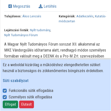
Intézmények
Megosztás
Letöltés
Közreműködők
Tulajdonos:
Ákos Lencsés
Kategóriák:
Adatkezelés
,
Kutatás-
módszertan
Lejátszási listák:
Nyílt tudomány
,
Nyílt Tudományos Fórum
A Magyar Nyílt Tudományos Fórum sorozat XII. alkalommal az
MKE Vándorgyűlés időtartama alatt, rendhagyó módon személyes
formában valósult meg a DEENK és a Pro-M Zrt. szervezésében
2025. július 11-én. A fórum a nyílt tudomány, a technológiai
Ez a weboldal kizárólag a működéshez elengedhetetlen sütiket
újítások és a kutatásértékelés aktuális trendjeit járta körül.
használ a biztonságos és zökkenőmentes böngészés érdekében.
Program Kádárné Kelemen Ildikó – Lencsés Ákos (Pro-M Zrt.):
Kutatástámogatási lehetőségek az EOSC Gravity projektben
Süti szabályzat
Fazekas-Paragh Judit – Száldobágyi Ádám (Debreceni Egyetem):
Funkcionális sütik elfogadása
PATTERN: Open Science készségek fejlesztése Szepesvári
Személyes sütik elfogadása
Krisztina (HUN-REN Központ, CoARA magyar munkacsoport
társelnök): CoARA és CoARA Magyar Nemzeti Fejezet
Elfogad
Elutasít