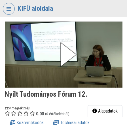
Fejléc kihagyása
Menü kihagyása
Tartalom kihagyása
KIFÜ aloldala
VIDEO
TORIUM
KORMÁNYZATI
INFORMATIKAI
FEJLESZTÉSI
ÜGYNÖKSÉG
Intézményi kezdőlap
Bejelentkezés
Nyílt Tudományos Fórum 12.
Intézményi felfedezés
Kategóriák
224
megtekintés
Alapadatok
0.00
(0 értékelésből)
Intézményi listák
Közreműködők
Technikai adatok