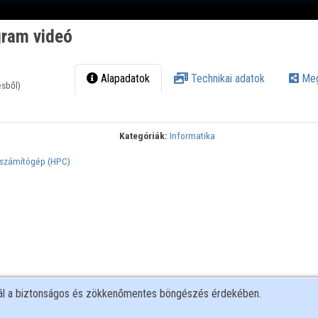
ram videó
Alapadatok
Technikai adatok
Meg
ésből)
Kategóriák:
Informatika
számítógép (HPC)
nál a biztonságos és zökkenőmentes böngészés érdekében.