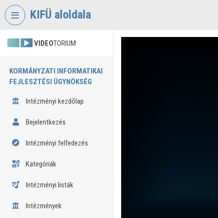
Fejléc kihagyása
Menü kihagyása
Tartalom kihagyása
KIFÜ aloldala
VIDEO
TORIUM
KORMÁNYZATI INFORMATIKAI
FEJLESZTÉSI ÜGYNÖKSÉG
Intézményi kezdőlap
Bejelentkezés
Intézményi felfedezés
Kategóriák
Intézményi listák
Intézmények