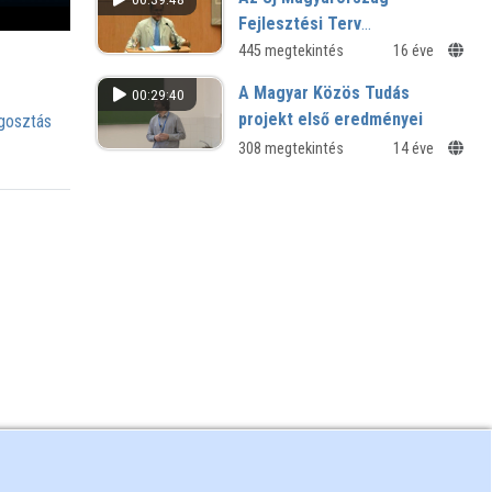
Fejlesztési Terv
forráslehetőségei. Két
445 megtekintés
16 éve
prioritás: a TÁMOP és a TIOP
A Magyar Közös Tudás
00:29:40
projekt első eredményei
osztás
308 megtekintés
14 éve