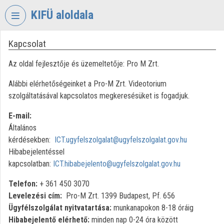
Fejléc kihagyása
Menü kihagyása
Tartalom kihagyása
KIFÜ aloldala
Kapcsolat
VIDEO
TORIUM
Az oldal fejlesztője és üzemeltetője: Pro M Zrt.
KORMÁNYZATI
Alábbi elérhetőségeinket a Pro-M Zrt. Videotorium
INFORMATIKAI
FEJLESZTÉSI
szolgáltatásával kapcsolatos megkeresésüket is fogadjuk.
ÜGYNÖKSÉG
E-mail:
Intézményi kezdőlap
Általános
kérdésekben:
ICT.ugyfelszolgalat@ugyfelszolgalat.gov.hu
Bejelentkezés
Hibabejelentéssel
kapcsolatban:
ICT.hibabejelento@ugyfelszolgalat.gov.hu
Intézményi felfedezés
Telefon:
+ 361 450 3070
Kategóriák
Levelezési cím:
Pro-M Zrt. 1399 Budapest, Pf. 656
Ügyfélszolgálat nyitvatartása:
munkanapokon 8-18 óráig
Intézményi listák
Hibabejelentő elérhető:
minden nap 0-24 óra között