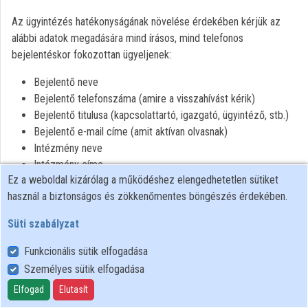
Intézmények
Az ügyintézés hatékonyságának növelése érdekében kérjük az
alábbi adatok megadására mind írásos, mind telefonos
Közreműködők
bejelentéskor fokozottan ügyeljenek:
Bejelentő neve
Bejelentő telefonszáma (amire a visszahívást kérik)
Bejelentő titulusa (kapcsolattartó, igazgató, ügyintéző, stb.)
Bejelentő e-mail címe (amit aktívan olvasnak)
Intézmény neve
Intézmény címe
Ez a weboldal kizárólag a működéshez elengedhetetlen sütiket
Végpont azonosító (amennyiben ismerik)
használ a biztonságos és zökkenőmentes böngészés érdekében.
Bejelentés oka
Süti szabályzat
Funkcionális sütik elfogadása
Személyes sütik elfogadása
Felhasználói szabályzat
Adatkezelési tájékoztató
Elfogad
Elutasít
Süti szabályzat