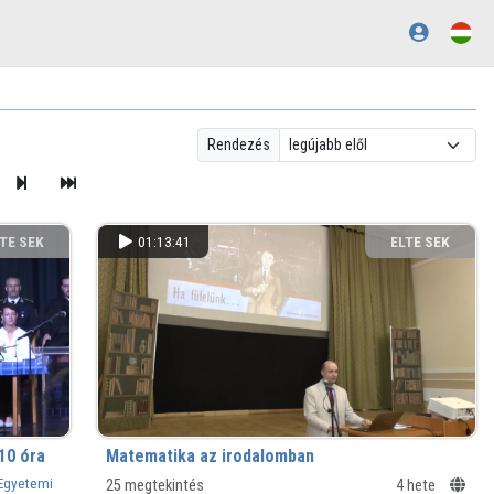
Rendezés
TE SEK
01:13:41
ELTE SEK
NYVTÁRA
KÖNYVTÁRA
10 óra
Matematika az irodalomban
 Egyetemi
25 megtekintés
4 hete