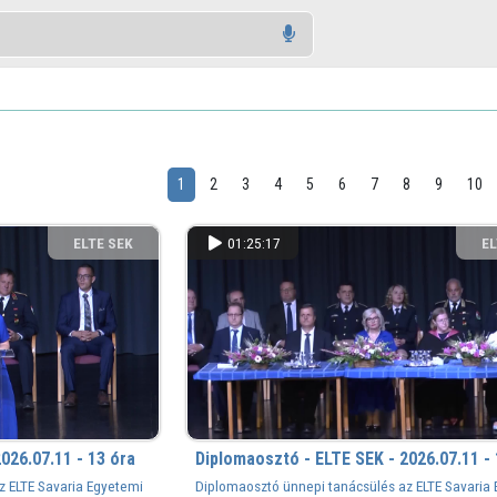
1
2
3
4
5
6
7
8
9
10
ELTE SEK
01:25:17
EL
KÖNYVTÁRA
KÖ
026.07.11 - 13 óra
Diplomaosztó - ELTE SEK - 2026.07.11 - 
z ELTE Savaria Egyetemi
Diplomaosztó ünnepi tanácsülés az ELTE Savaria