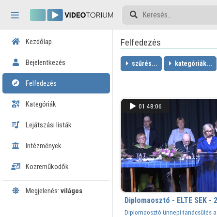
Fejléc kihagyása
Menü kihagyása
Tartalom kihagyása
Felfedezés
Kezdőlap
Bejelentkezés
szűrés...
kategóriák...
Felfedezés
Kategóriák
01:48:06
Lejátszási listák
Intézmények
Közreműködők
Megjelenés:
világos
Diplomaosztó - ELTE SEK - 2
Diplomaosztó ünnepi tanácsülés a