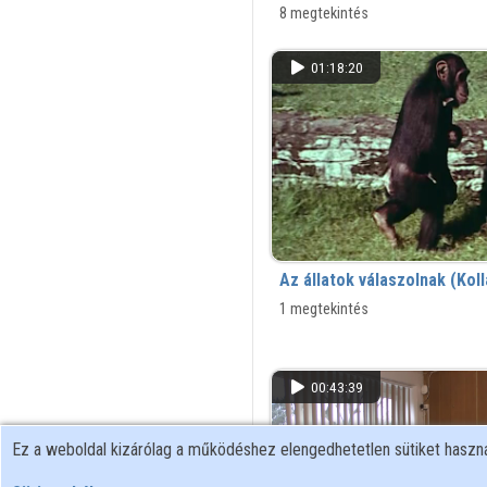
Központban - Szombathely, 2026.0
8 megtekintés
01:18:20
Az állatok válaszolnak (Kol
1 megtekintés
00:43:39
Ez a weboldal kizárólag a működéshez elengedhetetlen sütiket hasz