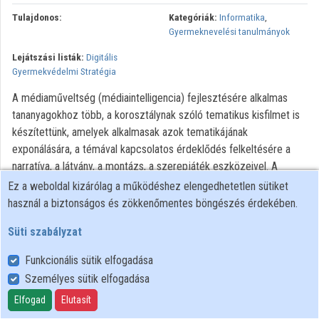
Intézmények
Tulajdonos:
Kategóriák:
Informatika
,
Gyermeknevelési tanulmányok
Közreműködők
Lejátszási listák:
Digitális
Gyermekvédelmi Stratégia
A médiaműveltség (médiaintelligencia) fejlesztésére alkalmas
tananyagokhoz több, a korosztálynak szóló tematikus kisfilmet is
készítettünk, amelyek alkalmasak azok tematikájának
exponálására, a témával kapcsolatos érdeklődés felkeltésére a
narratíva, a látvány, a montázs, a szerepjáték eszközeivel. A
Szabó Gábor rendezésében készült szituációs kisfilmek szereplői
Ez a weboldal kizárólag a működéshez elengedhetetlen sütiket
(Stefanovics Angéla, Kurta Niké, Laboda Kornél, Kovács
használ a biztonságos és zökkenőmentes böngészés érdekében.
Domonkos) gyorsan pergő, humoros vagy éppen szívszorító
Süti szabályzat
jelentekben fogalmazzák meg az online környezet
ellentmondásos és kockázatos jelenségeit, kiváló vitaalapként
Funkcionális sütik elfogadása
szolgálva a tudatosabb internethasználatot segítő
Személyes sütik elfogadása
foglalkozásokhoz.
Elfogad
Elutasít