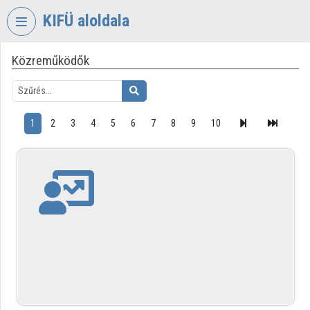
Fejléc kihagyása
Menü kihagyása
Tartalom kihagyása
KIFÜ aloldala
Közreműködők
VIDEO
TORIUM
KORMÁNYZATI
INFORMATIKAI
1
2
3
4
5
6
7
8
9
10
FEJLESZTÉSI
ÜGYNÖKSÉG
Intézményi kezdőlap
Bejelentkezés
Intézményi felfedezés
Kategóriák
Intézményi listák