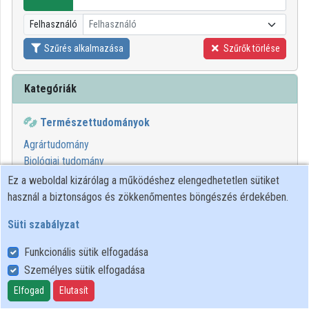
Intézmények
Felhasználó
Felhasználó
Közreműködők
Szűrés alkalmazása
Szűrők törlése
Kategóriák
Természettudományok
Agrártudomány
Biológiai tudomány
Etika a természettudományokban
Ez a weboldal kizárólag a működéshez elengedhetetlen sütiket
Környezettudomány
használ a biztonságos és zökkenőmentes böngészés érdekében.
Süti szabályzat
00:15:41
KIFÜ
Funkcionális sütik elfogadása
Személyes sütik elfogadása
Elfogad
Elutasít