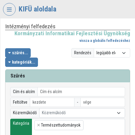
Fejléc kihagyása
Menü kihagyása
Tartalom kihagyása
KIFÜ aloldala
Intézményi felfedezés
VIDEO
TORIUM
Kormányzati Informatikai Fejlesztési Ügynökség
vissza a globális felfedezéshez
KORMÁNYZATI
INFORMATIKAI
szűrés...
Rendezés
FEJLESZTÉSI
kategóriák...
ÜGYNÖKSÉG
Szűrés
Intézményi kezdőlap
Bejelentkezés
Cím és alcím
Intézményi felfedezés
Feltöltve
-
Közreműködő
Közreműködő
Kategóriák
Kategória
Természettudományok
Intézményi listák
×