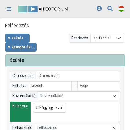
Fejléc kihagyása
Menü kihagyása
Tartalom kihagyása
Felfedezés
Kezdőlap
Bejelentkezés
szűrés...
Rendezés
kategóriák...
Felfedezés
Szűrés
Kategóriák
Lejátszási listák
Cím és alcím
Feltöltve
-
Intézmények
Közreműködő
Közreműködő
Közreműködők
Kategória
Nőgyógyászat
×
Megjelenés:
világos
Felhasználó
Felhasználó