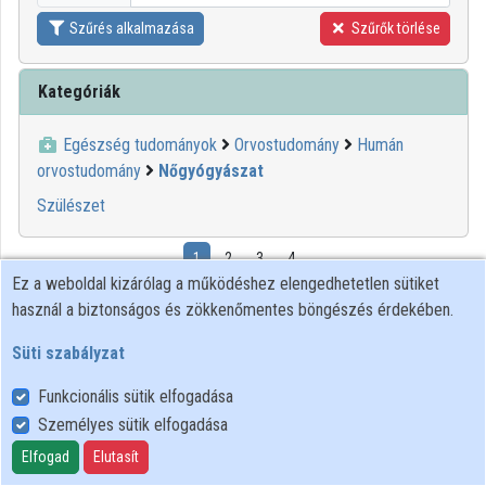
Szűrés alkalmazása
Szűrők törlése
Kategóriák
Egészség tudományok
Orvostudomány
Humán
orvostudomány
Nőgyógyászat
Szülészet
1
2
3
4
Ez a weboldal kizárólag a működéshez elengedhetetlen sütiket
használ a biztonságos és zökkenőmentes böngészés érdekében.
00:08:07
Süti szabályzat
Funkcionális sütik elfogadása
Személyes sütik elfogadása
Elfogad
Elutasít