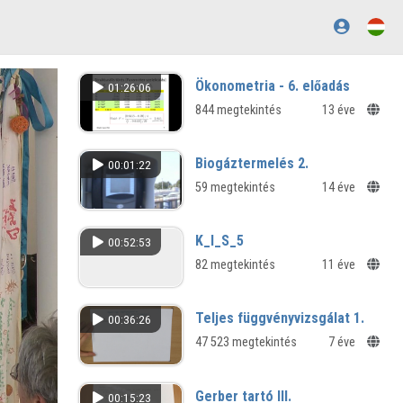
Ökonometria - 6. előadás
01:26:06
844 megtekintés
13 éve
Biogáztermelés 2.
00:01:22
59 megtekintés
14 éve
K_I_S_5
00:52:53
82 megtekintés
11 éve
Teljes függvényvizsgálat 1.
00:36:26
47 523 megtekintés
7 éve
Gerber tartó III.
00:15:23