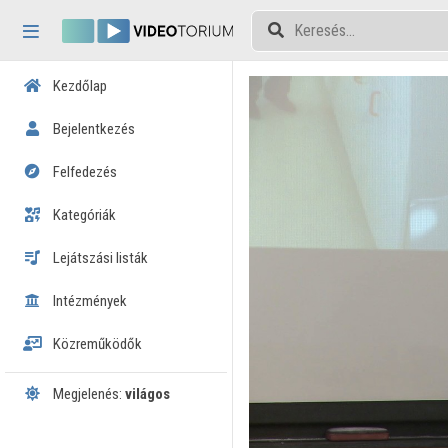
Fejléc kihagyása
Menü kihagyása
Tartalom kihagyása
Kezdőlap
Bejelentkezés
Felfedezés
Kategóriák
Lejátszási listák
Intézmények
Közreműködők
Megjelenés:
világos