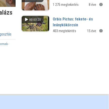
1 275 megtekintés
8 éve
alázs
Orbis Pictus: fekete- és
00:03:20
leánykökörcsin
Magyarországi védett növényfajok
403 megtekintés
15 éve
osztás
ermek-