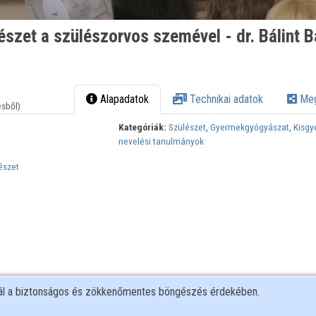
észet a szülészorvos szemével - dr. Bálint B
Alapadatok
Technikai adatok
Meg
ésből)
Kategóriák:
Szülészet
,
Gyermekgyógyászat
,
Kisgy
nevelési tanulmányok
észet
nál a biztonságos és zökkenőmentes böngészés érdekében.