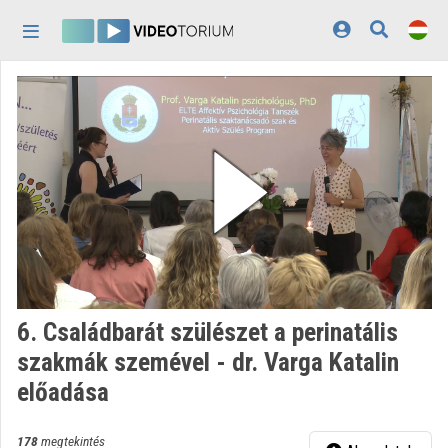
Fejléc kihagyása
Menü kihagyása
Tartalom kihagyása
Kezdőlap
Bejelentkezés
Felfedezés
Kategóriák
Lejátszási listák
Intézmények
6. Családbarát szülészet a perinatális
Közreműködők
szakmák szemével - dr. Varga Katalin
előadása
Megjelenés:
világos
178
megtekintés