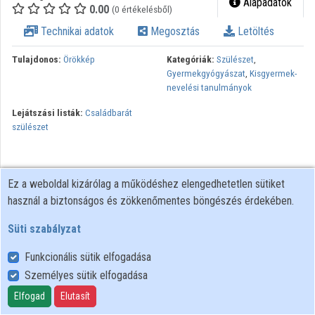
Alapadatok
0.00
(0 értékelésből)
Technikai adatok
Megosztás
Letöltés
Tulajdonos:
Örökkép
Kategóriák:
Szülészet
,
Gyermekgyógyászat
,
Kisgyermek-
nevelési tanulmányok
Lejátszási listák:
Családbarát
szülészet
Ez a weboldal kizárólag a működéshez elengedhetetlen sütiket
használ a biztonságos és zökkenőmentes böngészés érdekében.
Süti szabályzat
Funkcionális sütik elfogadása
Személyes sütik elfogadása
Felhasználói szabályzat
Adatkezelési tájékoztató
Elfogad
Elutasít
Süti szabályzat