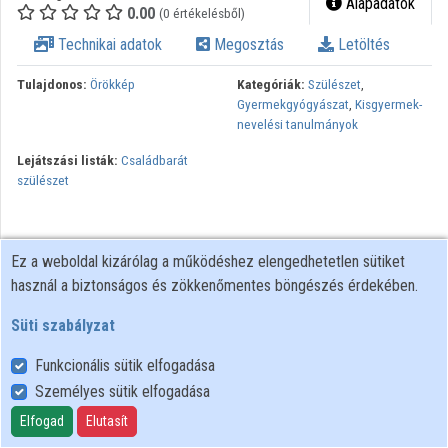
Alapadatok
0.00
(0 értékelésből)
Technikai adatok
Megosztás
Letöltés
Tulajdonos:
Örökkép
Kategóriák:
Szülészet
,
Gyermekgyógyászat
,
Kisgyermek-
nevelési tanulmányok
Lejátszási listák:
Családbarát
szülészet
Ez a weboldal kizárólag a működéshez elengedhetetlen sütiket
használ a biztonságos és zökkenőmentes böngészés érdekében.
Süti szabályzat
Funkcionális sütik elfogadása
Személyes sütik elfogadása
Felhasználói szabályzat
Adatkezelési tájékoztató
Elfogad
Elutasít
Süti szabályzat