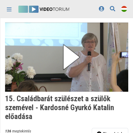
Fejléc kihagyása
Menü kihagyása
Tartalom kihagyása
Kezdőlap
Bejelentkezés
Felfedezés
Kategóriák
Lejátszási listák
Intézmények
15. Családbarát szülészet a szülők
Közreműködők
szemével - Kardosné Gyurkó Katalin
előadása
Megjelenés:
világos
136
megtekintés