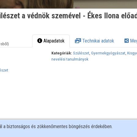
ülészet a védnök szemével - Ékes Ilona előa
Alapadatok
Technikai adatok
Meg
ésből)
Kategóriák:
Szülészet
,
Gyermekgyógyászat
,
Kisgy
nevelési tanulmányok
észet
nál a biztonságos és zökkenőmentes böngészés érdekében.