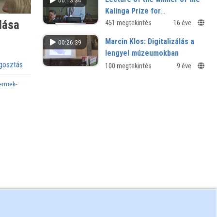
00:13:34
Kalinga Prize for
dása
Popularization of Science
451 megtekintés
16 éve
Marcin Klos: Digitalizálás a
00:26:39
lengyel múzeumokban
osztás
100 megtekintés
9 éve
ermek-