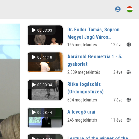
Dr. Fodor Tamás, Sopron
00:03:03
Megyei Jogú Város
polgármesterénekköszöntő
165 megtekintés
12 éve
beszéde
Ábrázoló Geometria 1 - 5.
00:44:18
gyakorlat
2 339 megtekintés
13 éve
Ritka fogásolás
00:00:34
(Ördöngösfüzes)
504 megtekintés
7 éve
A levegő urai
00:08:44
246 megtekintés
11 éve
Lecture of the winner of the