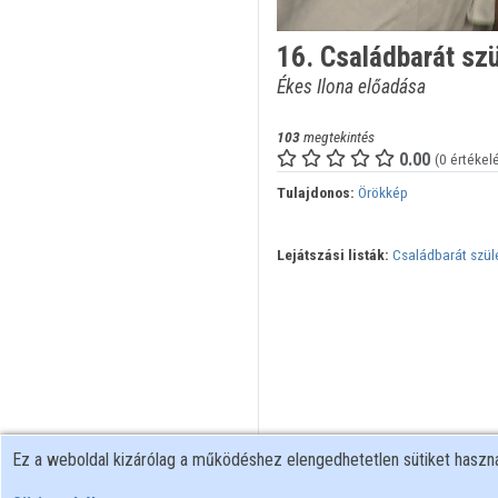
16. Családbarát sz
Ékes Ilona előadása
103
megtekintés
0.00
(0 értékel
Tulajdonos:
Örökkép
Lejátszási listák:
Családbarát szül
Ez a weboldal kizárólag a működéshez elengedhetetlen sütiket hasz