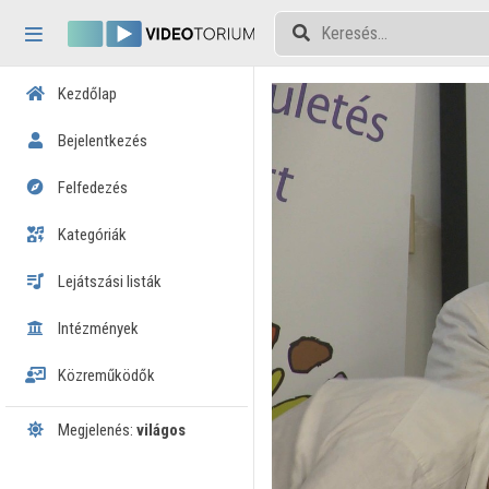
Fejléc kihagyása
Menü kihagyása
Tartalom kihagyása
Kezdőlap
Bejelentkezés
Felfedezés
Kategóriák
Lejátszási listák
Intézmények
Közreműködők
Megjelenés:
világos